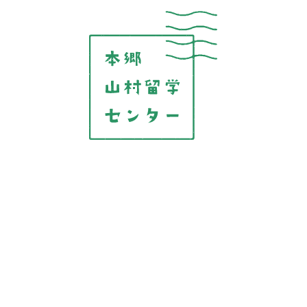
コ
ン
テ
ン
ツ
を
表
示