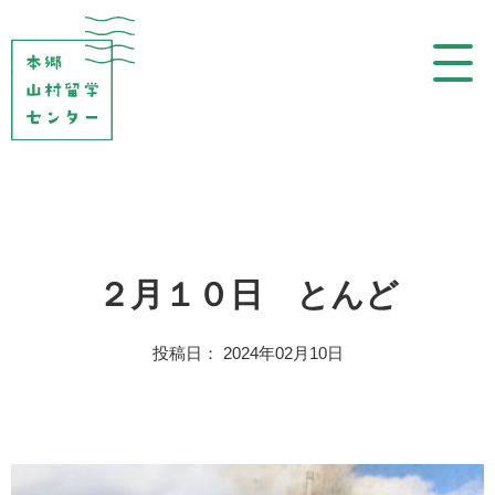
コ
ン
テ
ン
ツ
を
表
示
２月１０日 とんど
投稿日： 2024年02月10日