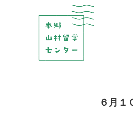
コ
ン
テ
ン
ツ
を
表
示
６月１