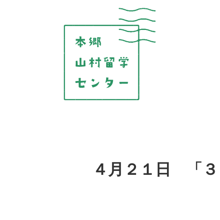
コ
ン
テ
ン
ツ
を
表
示
４月２１日 「３