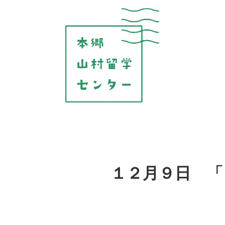
コ
ン
テ
ン
ツ
を
表
示
１２月９日 「