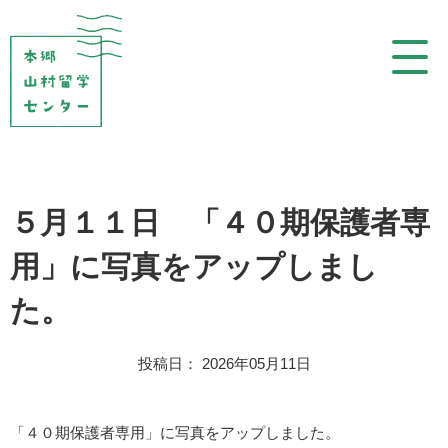
コ
ン
テ
ン
ツ
を
表
示
５月１１日 「４０期保護者専
用」に写真をアップしまし
た。
投稿日： 2026年05月11日
「４０期保護者専用」に写真をアップしました。