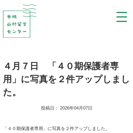
コ
ン
テ
ン
ツ
を
表
示
４月７日 「４０期保護者専
用」に写真を２件アップしまし
た。
投稿日： 2026年04月07日
「４０期保護者専用」に写真を２件アップしました。