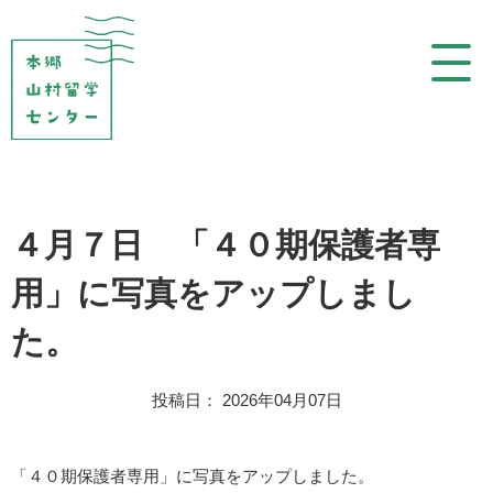
コ
ン
テ
ン
ツ
を
表
示
４月７日 「４０期保護者専
用」に写真をアップしまし
た。
投稿日： 2026年04月07日
「４０期保護者専用」に写真をアップしました。