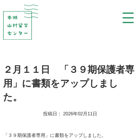
コ
ン
テ
ン
ツ
を
表
示
２月１１日 「３９期保護者専
用」に書類をアップしまし
た。
投稿日： 2026年02月11日
「３９期保護者専用」に書類をアップしました。